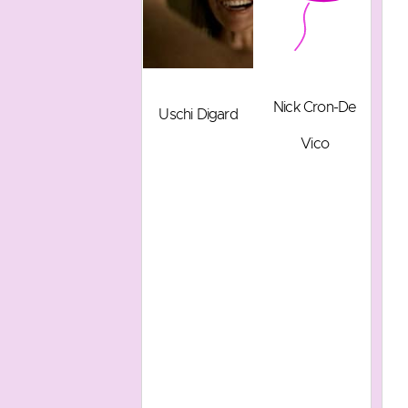
Nick Cron-De
Uschi Digard
Vico