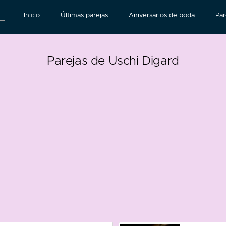
Inicio
Últimas parejas
Aniversarios de boda
Par
Parejas de Uschi Digard