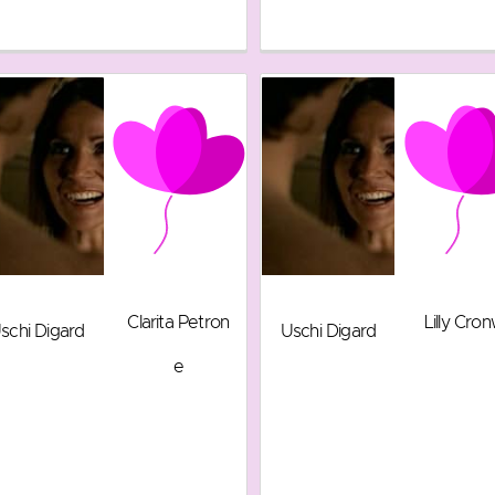
Clarita Petron
Lilly Cron
schi Digard
Uschi Digard
e