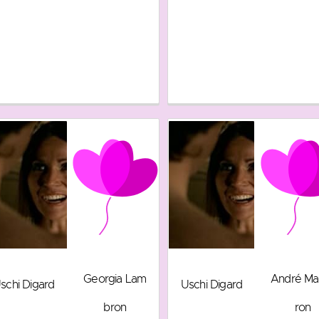
Georgia Lam
André Ma
schi Digard
Uschi Digard
bron
ron