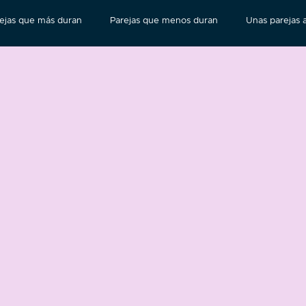
ejas que más duran
Parejas que menos duran
Unas parejas a