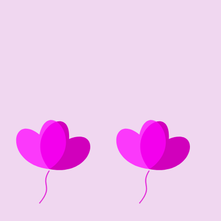
53
3
81 edad