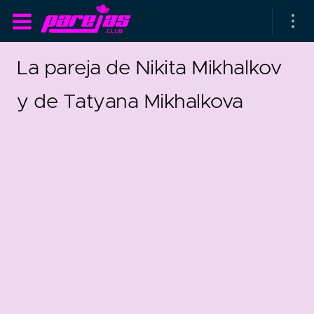
La pareja de Nikita Mikhalkov
y de Tatyana Mikhalkova
as parejas
rsarios de boda
as que más duran
as que menos duran
parejas al azar