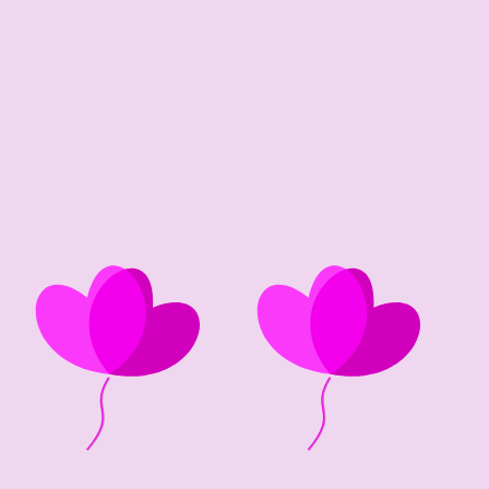
65 edad
1961