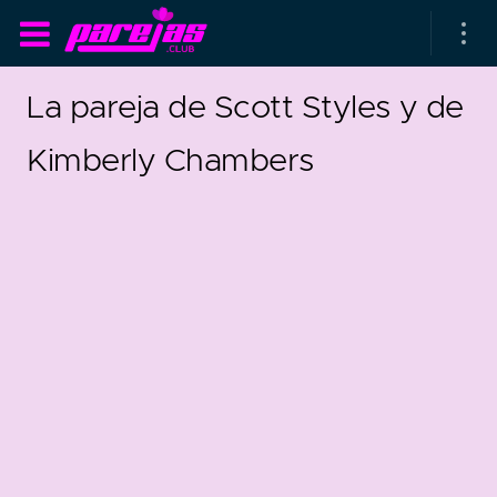
La pareja de Scott Styles y de
Kimberly Chambers
as parejas
rsarios de boda
as que más duran
as que menos duran
5
0
parejas al azar