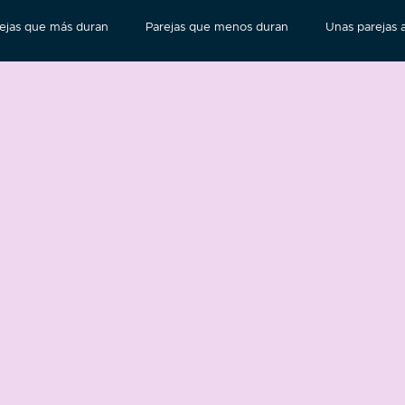
ejas que más duran
Parejas que menos duran
Unas parejas a