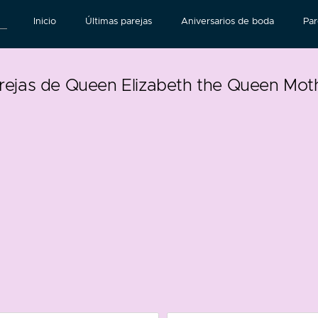
Inicio
Últimas parejas
Aniversarios de boda
Par
rejas de Queen Elizabeth the Queen Mot