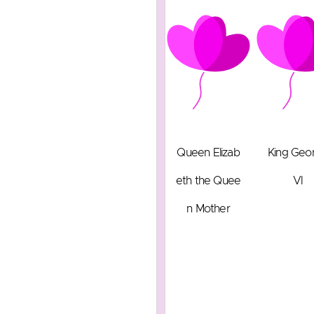
Queen Elizab
King Geo
eth the Quee
VI
n Mother