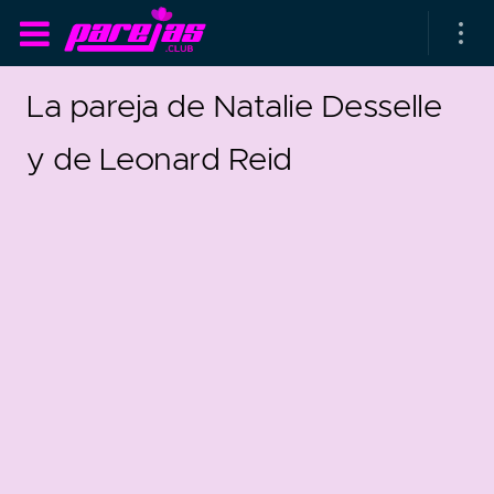
La pareja de Natalie Desselle
y de Leonard Reid
as parejas
rsarios de boda
as que más duran
as que menos duran
17
0
parejas al azar