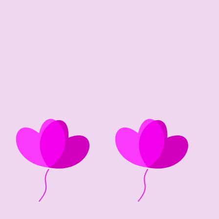
59 edad
1967