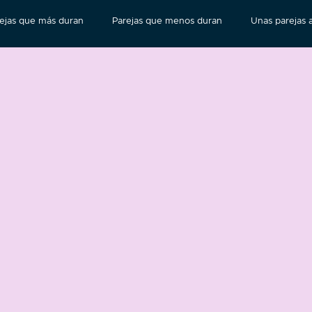
ejas que más duran
Parejas que menos duran
Unas parejas a