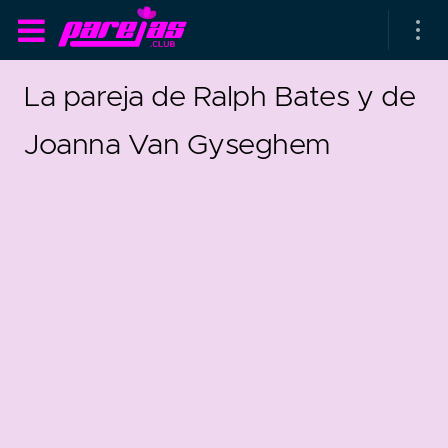
La pareja de Ralph Bates y de
Joanna Van Gyseghem
as parejas
rsarios de boda
as que más duran
as que menos duran
9
1
parejas al azar