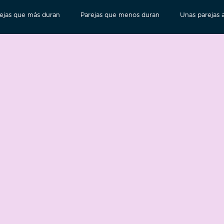
ejas que más duran
Parejas que menos duran
Unas parejas a