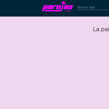
La pa
0
65 edad