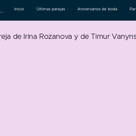
Inicio
Últimas parejas
Aniversarios de boda
Par
reja de Irina Rozanova y de Timur Vanyn