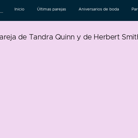
Inicio
Últimas parejas
Aniversarios de boda
Par
areja de Tandra Quinn y de Herbert Smi