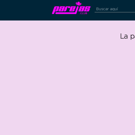
La p
41
1
95 edad