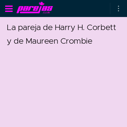
La pareja de Harry H. Corbett
y de Maureen Crombie
as parejas
rsarios de boda
as que más duran
as que menos duran
parejas al azar