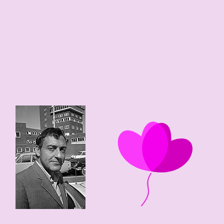
13
0
101 edad