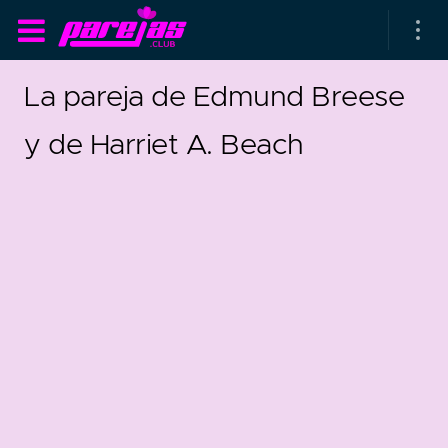
La pareja de Edmund Breese
y de Harriet A. Beach
as parejas
rsarios de boda
as que más duran
as que menos duran
parejas al azar