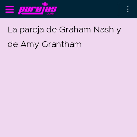
La pareja de Graham Nash y
de Amy Grantham
as parejas
rsarios de boda
as que más duran
as que menos duran
3
1
parejas al azar