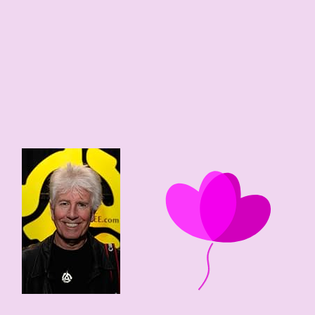
84 edad
1942