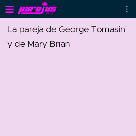
La pareja de George Tomasini
y de Mary Brian
as parejas
rsarios de boda
as que más duran
as que menos duran
-1925
0
parejas al azar