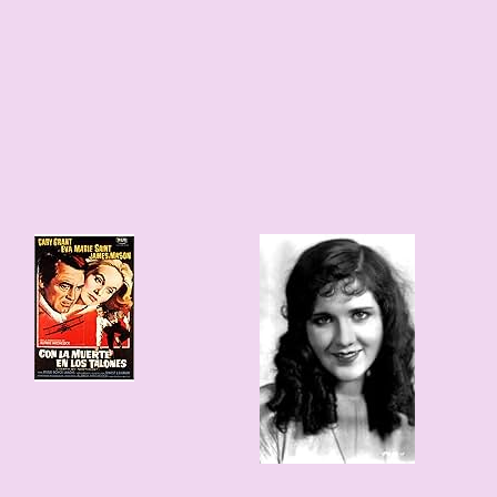
117 edad
120 edad
1906
1909