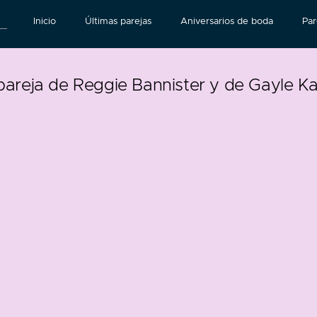
Inicio
Últimas parejas
Aniversarios de boda
Par
pareja de Reggie Bannister y de Gayle Ka