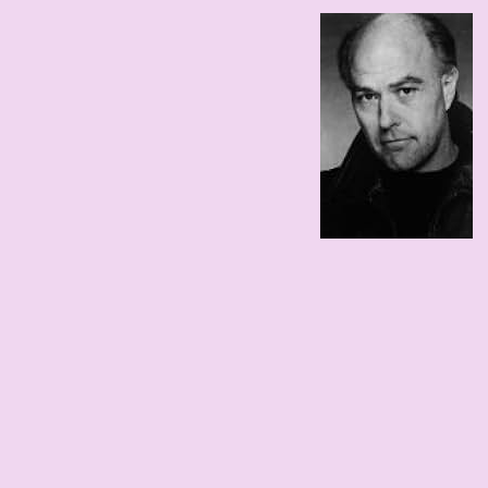
81 edad
1945
173 cm