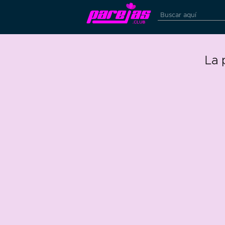
La 
9
0