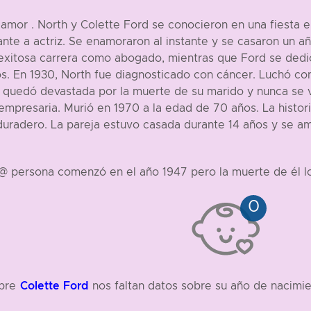
e amor . North y Colette Ford se conocieron en una fiesta
ante a actriz. Se enamoraron al instante y se casaron un añ
 exitosa carrera como abogado, mientras que Ford se dedicó
tos. En 1930, North fue diagnosticado con cáncer. Luchó co
d quedó devastada por la muerte de su marido y nunca se v
a empresaria. Murió en 1970 a la edad de 70 años. La histor
duradero. La pareja estuvo casada durante 14 años y se am
t@ persona comenzó en el año 1947 pero la muerte de él lo
Colette Ford
obre
nos faltan datos sobre su año de nacimie