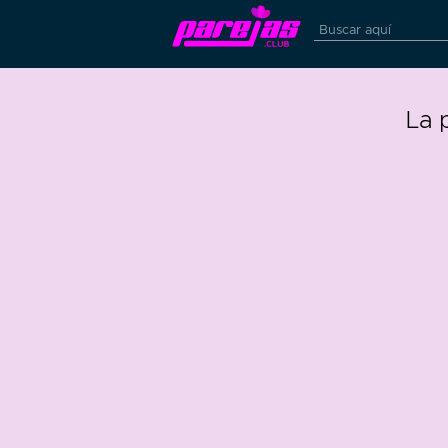
La 
43
0