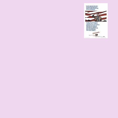
115 edad
1911