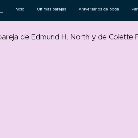
Inicio
Últimas parejas
Aniversarios de boda
Par
pareja de Edmund H. North y de Colette 