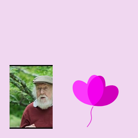
0
94 edad