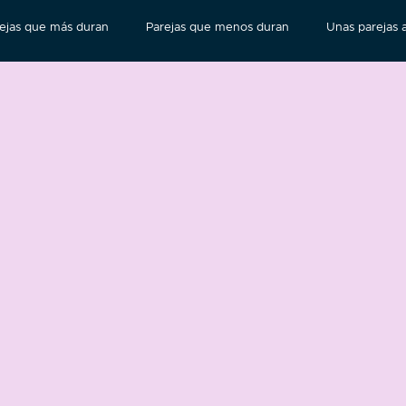
ejas que más duran
Parejas que menos duran
Unas parejas a