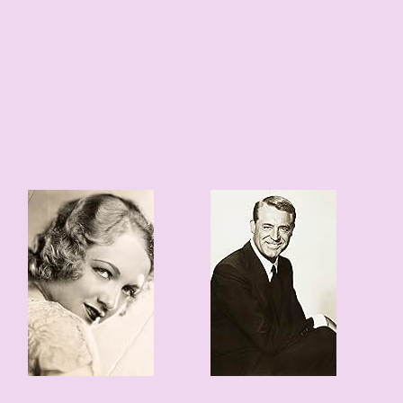
1
0
118 edad
122 edad