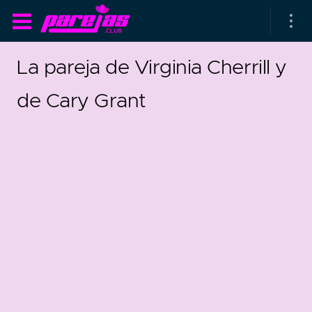
La pareja de Virginia Cherrill y
de Cary Grant
as parejas
rsarios de boda
as que más duran
as que menos duran
parejas al azar