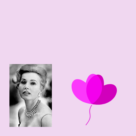
109 edad
51 edad
1975
1917