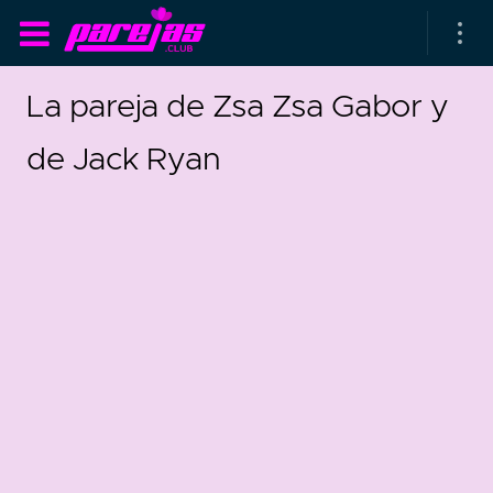
La pareja de Zsa Zsa Gabor y
de Jack Ryan
as parejas
rsarios de boda
as que más duran
as que menos duran
1
0
parejas al azar