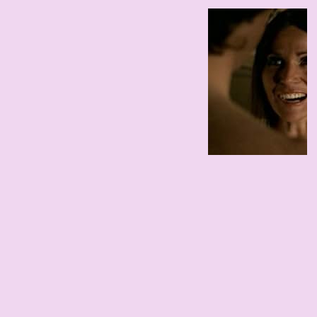
59
0
78 edad
1948
170 cm