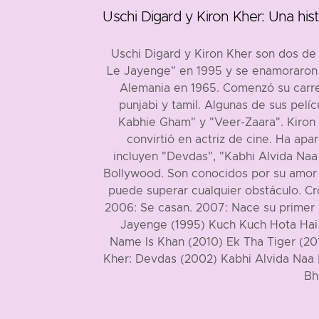
Uschi Digard y Kiron Kher: Una his
Uschi Digard y Kiron Kher son dos de 
Le Jayenge" en 1995 y se enamoraron al
Alemania en 1965. Comenzó su carrer
punjabi y tamil. Algunas de sus pel
Kabhie Gham" y "Veer-Zaara". Kiron 
convirtió en actriz de cine. Ha apa
incluyen "Devdas", "Kabhi Alvida Naa
Bollywood. Son conocidos por su amor 
puede superar cualquier obstáculo. Cro
2006: Se casan. 2007: Nace su primer h
Jayenge (1995) Kuch Kuch Hota Hai
Name Is Khan (2010) Ek Tha Tiger (2012
Kher: Devdas (2002) Kabhi Alvida Naa 
Bh