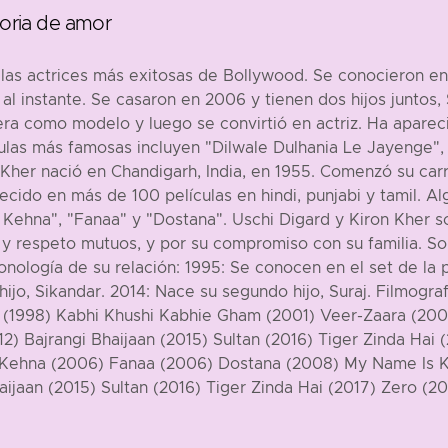
toria de amor
las actrices más exitosas de Bollywood. Se conocieron en e
 instante. Se casaron en 2006 y tienen dos hijos juntos, 
a como modelo y luego se convirtió en actriz. Ha apareci
ículas más famosas incluyen "Dilwale Dulhania Le Jayenge",
Kher nació en Chandigarh, India, en 1955. Comenzó su carr
recido en más de 100 películas en hindi, punjabi y tamil. 
 Kehna", "Fanaa" y "Dostana". Uschi Digard y Kiron Kher s
y respeto mutuos, y por su compromiso con su familia. S
nología de su relación: 1995: Se conocen en el set de la 
ijo, Sikandar. 2014: Nace su segundo hijo, Suraj. Filmograf
 (1998) Kabhi Khushi Kabhie Gham (2001) Veer-Zaara (20
) Bajrangi Bhaijaan (2015) Sultan (2016) Tiger Zinda Hai 
Kehna (2006) Fanaa (2006) Dostana (2008) My Name Is Kh
aijaan (2015) Sultan (2016) Tiger Zinda Hai (2017) Zero (20