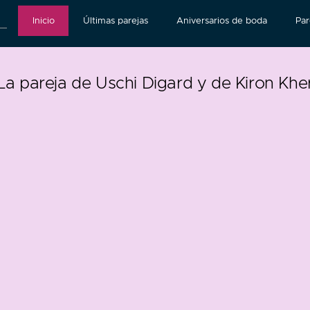
Inicio
Últimas parejas
Aniversarios de boda
Par
La pareja de Uschi Digard y de Kiron Khe