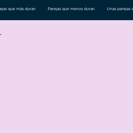
ejas que más duran
Parejas que menos duran
Unas parejas a
r