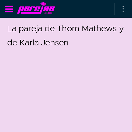
La pareja de Thom Mathews y
de Karla Jensen
as parejas
rsarios de boda
as que más duran
as que menos duran
12
0
parejas al azar