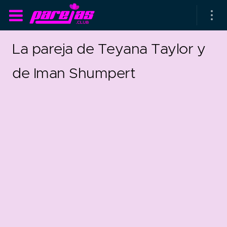
La pareja de Teyana Taylor y
de Iman Shumpert
as parejas
rsarios de boda
as que más duran
as que menos duran
parejas al azar