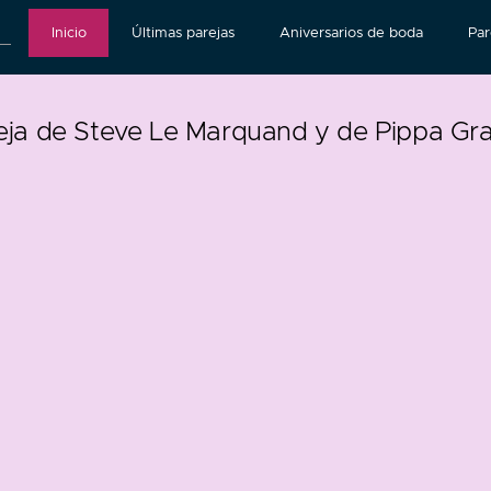
Inicio
Últimas parejas
Aniversarios de boda
Par
eja de Steve Le Marquand y de Pippa Gr