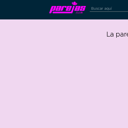
La par
26
0
59 edad