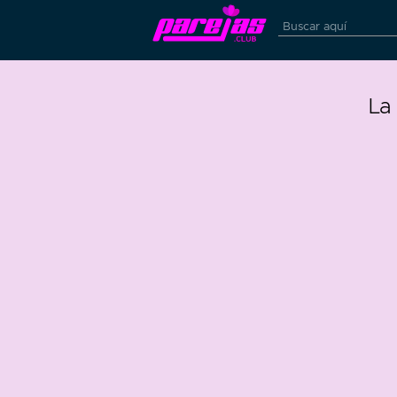
La
-1997
0
88 edad