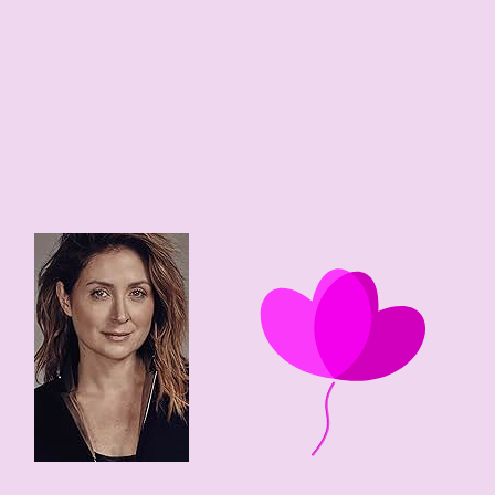
27
0
53 edad