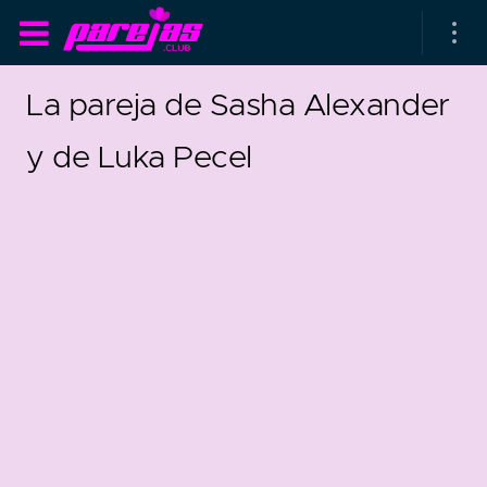
La pareja de Sasha Alexander
y de Luka Pecel
as parejas
rsarios de boda
as que más duran
as que menos duran
parejas al azar