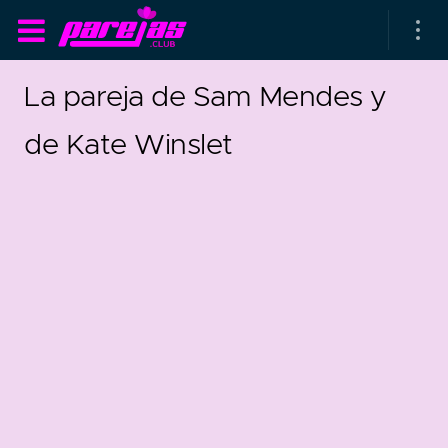
La pareja de Sam Mendes y
de Kate Winslet
as parejas
rsarios de boda
as que más duran
as que menos duran
parejas al azar