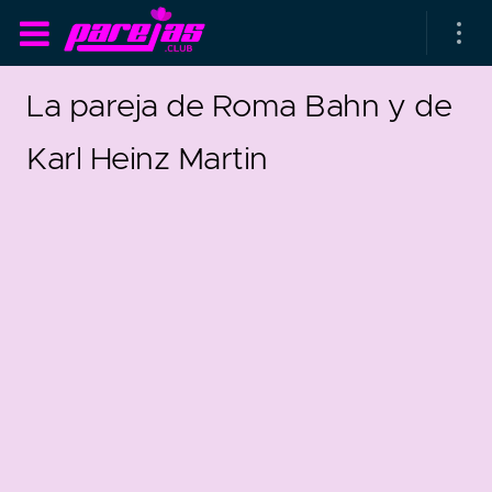
La pareja de Roma Bahn y de
Karl Heinz Martin
as parejas
rsarios de boda
as que más duran
as que menos duran
parejas al azar