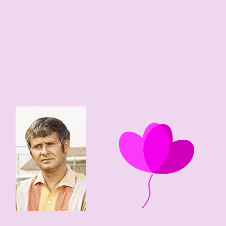
6
0
93 edad