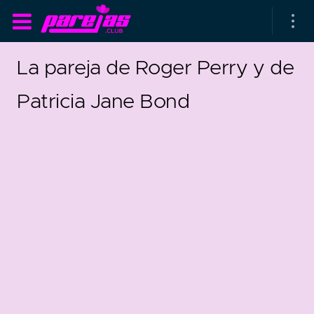
La pareja de Roger Perry y de
Patricia Jane Bond
as parejas
rsarios de boda
as que más duran
as que menos duran
parejas al azar