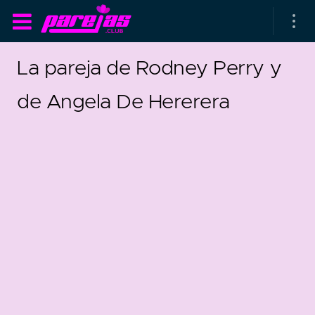
La pareja de Rodney Perry y
de Angela De Hererera
as parejas
rsarios de boda
as que más duran
as que menos duran
parejas al azar