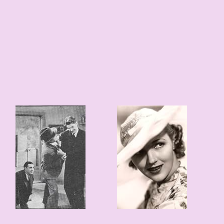
3
1
118 edad
121 edad