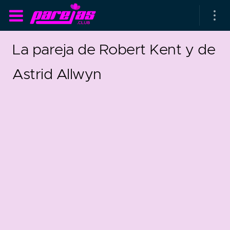
La pareja de Robert Kent y de
Astrid Allwyn
as parejas
rsarios de boda
as que más duran
as que menos duran
parejas al azar