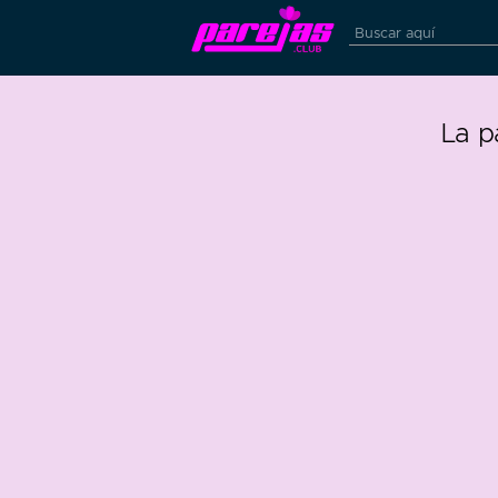
La p
0