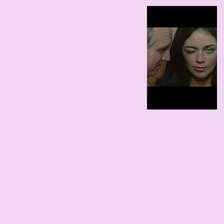
79 edad
1947
165 cm