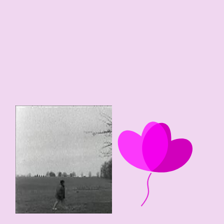
4
0
98 edad