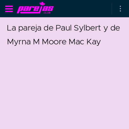
La pareja de Paul Sylbert y de
Myrna M Moore Mac Kay
as parejas
rsarios de boda
as que más duran
as que menos duran
parejas al azar