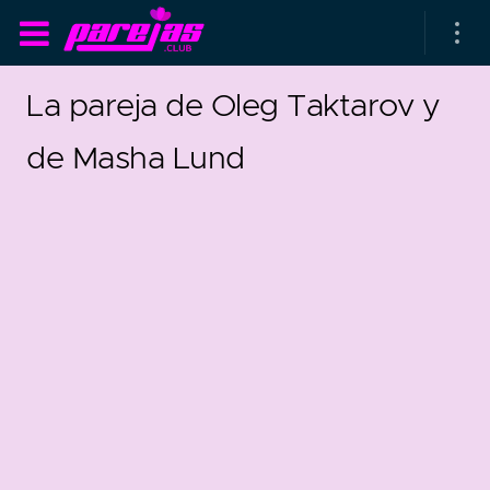
La pareja de Oleg Taktarov y
de Masha Lund
as parejas
rsarios de boda
as que más duran
as que menos duran
parejas al azar