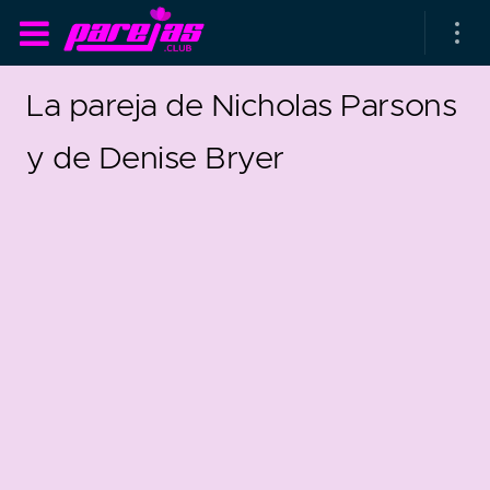
La pareja de Nicholas Parsons
y de Denise Bryer
as parejas
rsarios de boda
as que más duran
as que menos duran
parejas al azar