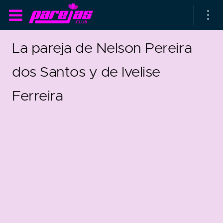
La pareja de Nelson Pereira
dos Santos y de Ivelise
Ferreira
as parejas
rsarios de boda
as que más duran
as que menos duran
parejas al azar