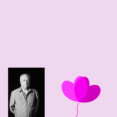
0
98 edad