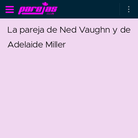
La pareja de Ned Vaughn y de
Adelaide Miller
as parejas
rsarios de boda
as que más duran
as que menos duran
29
5
parejas al azar