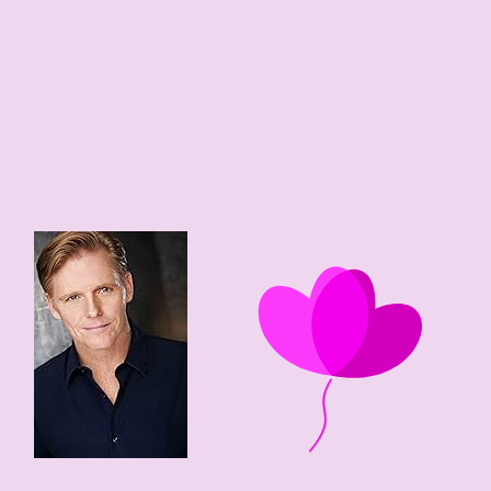
62 edad
1964