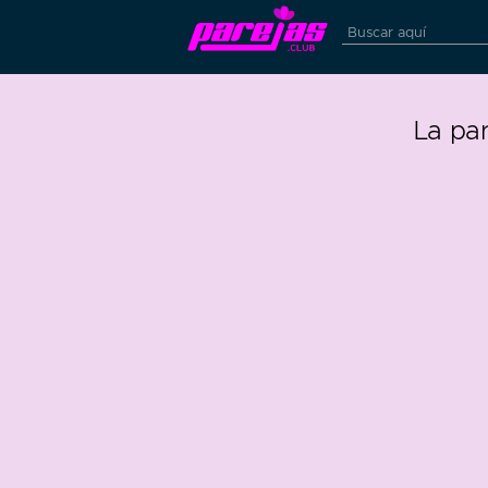
La pa
1
0
52 edad
63 edad