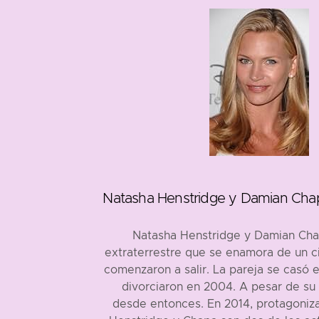
1963
1974
Natasha Henstridge y Damian Chap
177 cm
180 cm
Natasha Henstridge y Damian Chapa
extraterrestre que se enamora de un ci
comenzaron a salir. La pareja se casó e
divorciaron en 2004. A pesar de su 
desde entonces. En 2014, protagonizaro