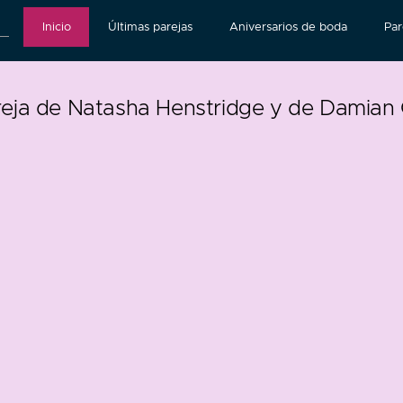
Inicio
Últimas parejas
Aniversarios de boda
Par
reja de Natasha Henstridge y de Damian