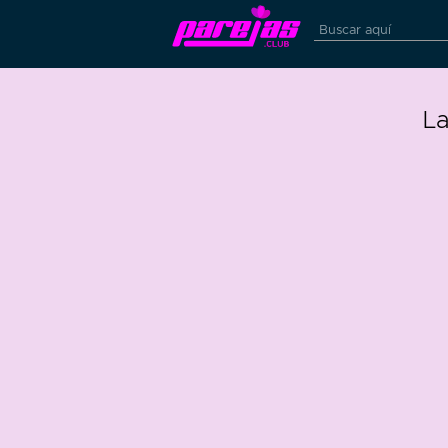
La
3
1