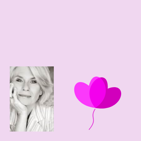
36
4
80 edad