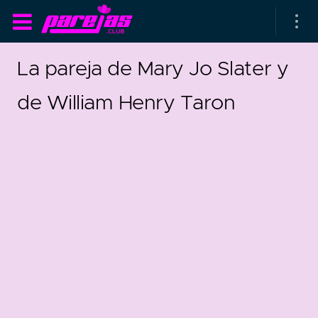
La pareja de Mary Jo Slater y
de William Henry Taron
as parejas
rsarios de boda
as que más duran
as que menos duran
parejas al azar