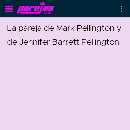
La pareja de Mark Pellington y
de Jennifer Barrett Pellington
as parejas
rsarios de boda
as que más duran
0
as que menos duran
parejas al azar