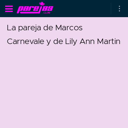
La pareja de Marcos
Carnevale y de Lily Ann Martin
as parejas
rsarios de boda
as que más duran
as que menos duran
39
2
parejas al azar