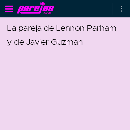
La pareja de Lennon Parham
y de Javier Guzman
as parejas
rsarios de boda
as que más duran
as que menos duran
20
2
parejas al azar