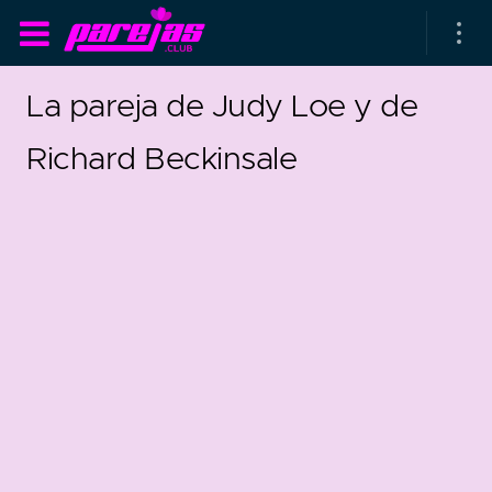
La pareja de Judy Loe y de
Richard Beckinsale
as parejas
rsarios de boda
as que más duran
as que menos duran
-1958
0
parejas al azar