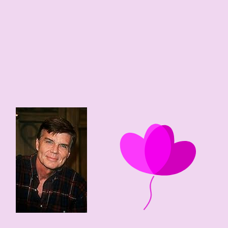
43
1
85 edad