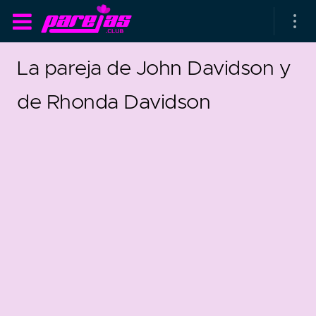
La pareja de John Davidson y
de Rhonda Davidson
as parejas
rsarios de boda
as que más duran
as que menos duran
parejas al azar