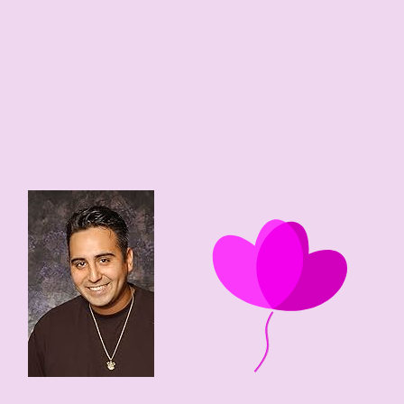
49 edad
1977