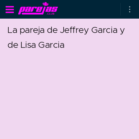
La pareja de Jeffrey Garcia y
de Lisa Garcia
as parejas
rsarios de boda
as que más duran
as que menos duran
0
2
parejas al azar