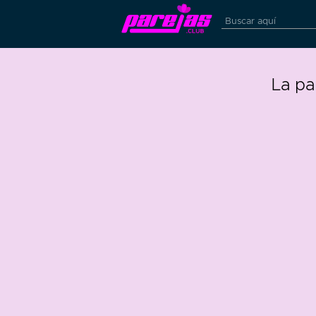
La pa
3
1