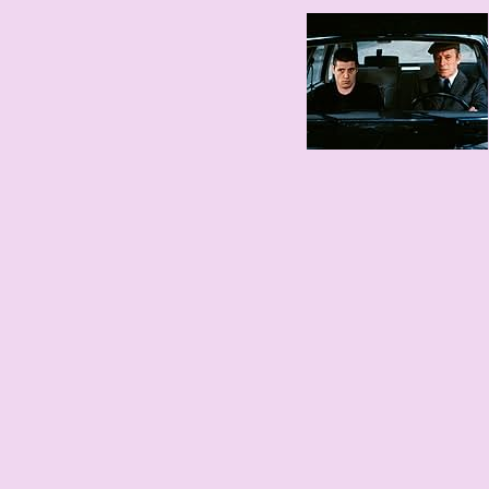
78 edad
1948