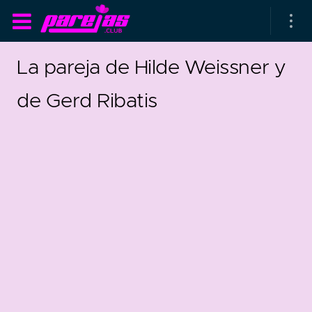
La pareja de Hilde Weissner y
de Gerd Ribatis
as parejas
rsarios de boda
as que más duran
as que menos duran
parejas al azar