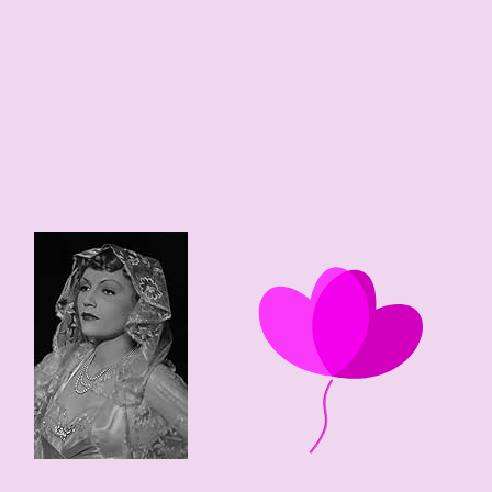
0
1
117 edad